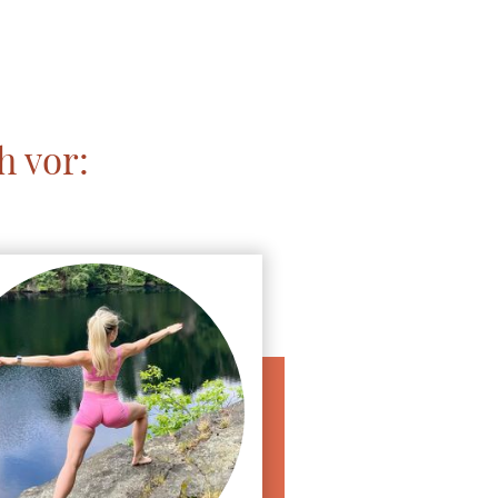
oga
h vor: