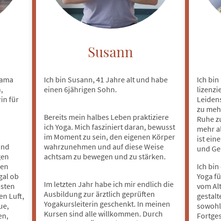
Susann
Mama
Ich bin Susann, 41 Jahre alt und habe
Ich bin
,
einen 6jährigen Sohn.
lizenzi
in für
Leiden
zu meh
Bereits mein halbes Leben praktiziere
Ruhe zu
ich Yoga. Mich fasziniert daran, bewusst
mehr a
im Moment zu sein, den eigenen Körper
ist ein
und
wahrzunehmen und auf diese Weise
und Gei
gen
achtsam zu bewegen und zu stärken.
hen
Ich bin
gal ob
Yoga fü
Im letzten Jahr habe ich mir endlich die
bsten
vom Alt
Ausbildung zur ärztlich geprüften
en Luft,
gestalt
Yogakursleiterin geschenkt. In meinen
ue,
sowohl 
Kursen sind alle willkommen. Durch
en,
Fortges